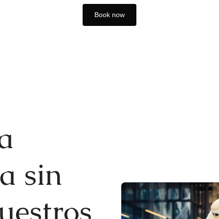
Book now
a
a sin
uestros